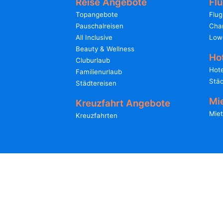
Reise Angebote
Fl
Topangebote
Flug
Pauschalreisen
Char
All Inclusive
Low
Beauty & Wellness
Ho
Cluburlaub
Hote
Familienurlaub
Städ
Städtereisen
Mi
Kreuzfahrt Angebote
Miet
Kreuzfahrten