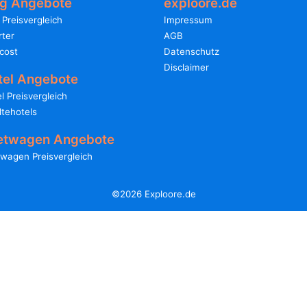
ug Angebote
exploore.de
 Preisvergleich
Impressum
ter
AGB
cost
Datenschutz
Disclaimer
tel Angebote
l Preisvergleich
tehotels
etwagen Angebote
wagen Preisvergleich
©2026 Exploore.de